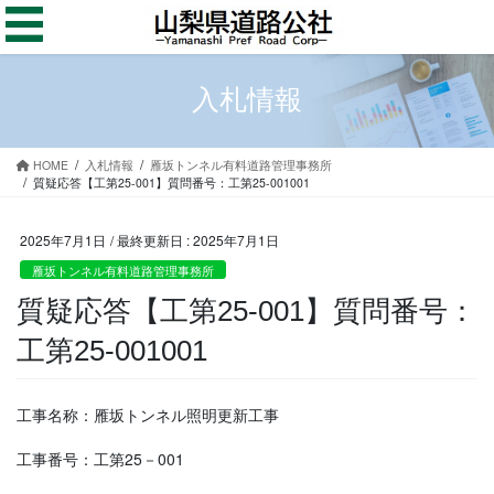
コ
ナ
ン
ビ
テ
ゲ
ン
ー
入札情報
ツ
シ
に
ョ
移
ン
HOME
入札情報
雁坂トンネル有料道路管理事務所
動
に
質疑応答【工第25-001】質問番号：工第25-001001
移
動
2025年7月1日
/ 最終更新日 :
2025年7月1日
雁坂トンネル有料道路管理事務所
質疑応答【工第25-001】質問番号：
工第25-001001
工事名称：雁坂トンネル照明更新工事
工事番号：工第25－001