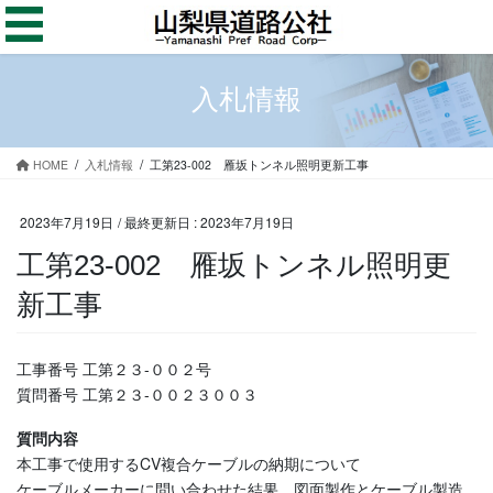
コ
ナ
ン
ビ
テ
ゲ
ン
ー
入札情報
ツ
シ
に
ョ
移
ン
HOME
入札情報
工第23-002 雁坂トンネル照明更新工事
動
に
移
動
2023年7月19日
/ 最終更新日 :
2023年7月19日
工第23-002 雁坂トンネル照明更
新工事
工事番号 工第２３-００２号
質問番号 工第２３-００２３００３
質問内容
本工事で使用するCV複合ケーブルの納期について
ケーブルメーカーに問い合わせた結果、図面製作とケーブル製造